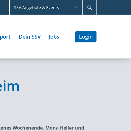
SSV Angebote & Events
port
Dein SSV
Jobs
Login
eim
ngenes Wochenende. Mona Heller und