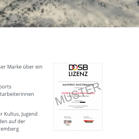
ser Marke über ein
ports
itarbeiterinnen
 Kultus, Jugend
den auf der
ttemberg