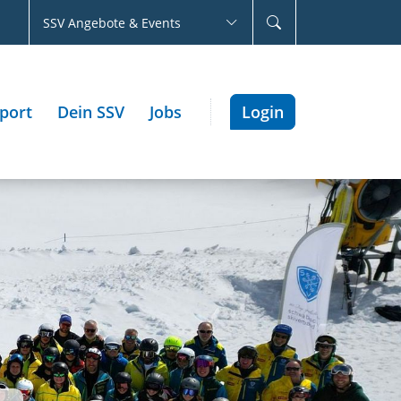
SSV Angebote & Events
port
Dein SSV
Jobs
Login