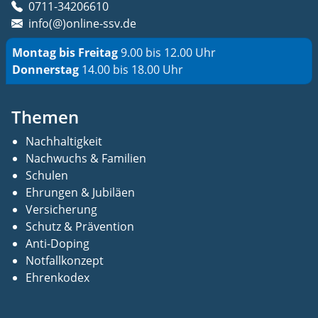
0711-34206610
info(@)online-ssv.de
Montag bis Freitag
9.00 bis 12.00 Uhr
Donnerstag
14.00 bis 18.00 Uhr
Themen
Nachhaltigkeit
Nachwuchs & Familien
Schulen
Ehrungen & Jubiläen
Versicherung
Schutz & Prävention
Anti-Doping
Notfallkonzept
Ehrenkodex