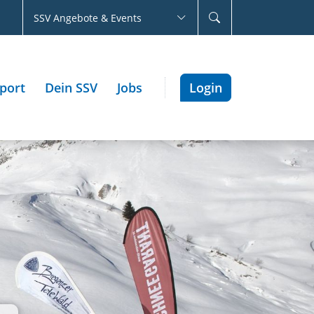
SSV Angebote & Events
port
Dein SSV
Jobs
Login