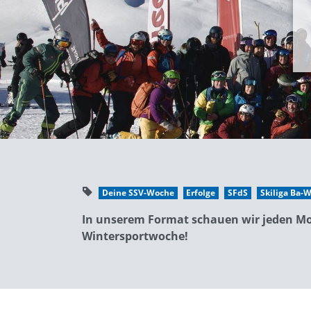
Deine SSV-Woche
Erfolge
SFdS
Skiliga Ba-
In unserem Format schauen wir jeden Mo
Wintersportwoche!