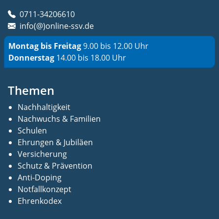
0711-34206610
info(@)online-ssv.de
Montag bis Freitag
9.00 bis 12.00 Uhr
Donnerstag
14.00 bis 18.00 Uhr
Themen
Nachhaltigkeit
Nachwuchs & Familien
Schulen
Ehrungen & Jubiläen
Versicherung
Schutz & Prävention
Anti-Doping
Notfallkonzept
Ehrenkodex