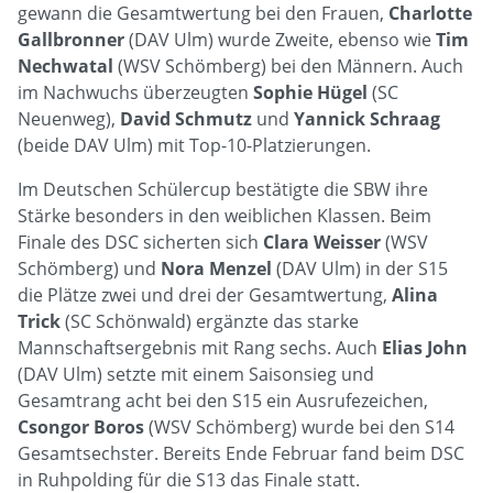
gewann die Gesamtwertung bei den Frauen,
Charlotte
Gallbronner
(DAV Ulm) wurde Zweite, ebenso wie
Tim
Nechwatal
(WSV Schömberg) bei den Männern. Auch
im Nachwuchs überzeugten
Sophie Hügel
(SC
Neuenweg),
David Schmutz
und
Yannick Schraag
(beide DAV Ulm) mit Top-10-Platzierungen.
Im Deutschen Schülercup bestätigte die SBW ihre
Stärke besonders in den weiblichen Klassen. Beim
Finale des DSC sicherten sich
Clara Weisser
(WSV
Schömberg) und
Nora Menzel
(DAV Ulm) in der S15
die Plätze zwei und drei der Gesamtwertung,
Alina
Trick
(SC Schönwald) ergänzte das starke
Mannschaftsergebnis mit Rang sechs. Auch
Elias John
(DAV Ulm) setzte mit einem Saisonsieg und
Gesamtrang acht bei den S15 ein Ausrufezeichen,
Csongor Boros
(WSV Schömberg) wurde bei den S14
Gesamtsechster. Bereits Ende Februar fand beim DSC
in Ruhpolding für die S13 das Finale statt.