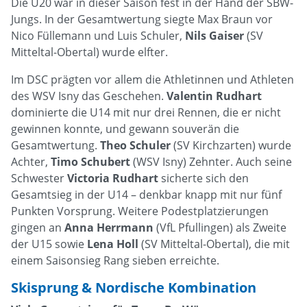
Die U20 war in dieser Saison fest in der Hand der SBW-
Jungs. In der Gesamtwertung siegte Max Braun vor
Nico Füllemann und Luis Schuler,
Nils Gaiser
(SV
Mitteltal-Obertal) wurde elfter.
Im DSC prägten vor allem die Athletinnen und Athleten
des WSV Isny das Geschehen.
Valentin Rudhart
dominierte die U14 mit nur drei Rennen, die er nicht
gewinnen konnte, und gewann souverän die
Gesamtwertung.
Theo Schuler
(SV Kirchzarten) wurde
Achter,
Timo Schubert
(WSV Isny) Zehnter. Auch seine
Schwester
Victoria Rudhart
sicherte sich den
Gesamtsieg in der U14 – denkbar knapp mit nur fünf
Punkten Vorsprung. Weitere Podestplatzierungen
gingen an
Anna Herrmann
(VfL Pfullingen) als Zweite
der U15 sowie
Lena Holl
(SV Mitteltal-Obertal), die mit
einem Saisonsieg Rang sieben erreichte.
Skisprung & Nordische Kombination