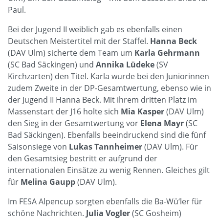
Paul.
Bei der Jugend II weiblich gab es ebenfalls einen
Deutschen Meistertitel mit der Staffel.
Hanna Beck
(DAV Ulm) sicherte dem Team um
Karla Gehrmann
(SC Bad Säckingen) und
Annika Lüdeke
(SV
Kirchzarten) den Titel. Karla wurde bei den Juniorinnen
zudem Zweite in der DP-Gesamtwertung, ebenso wie in
der Jugend II Hanna Beck. Mit ihrem dritten Platz im
Massenstart der J16 holte sich
Mia Kasper
(DAV Ulm)
den Sieg in der Gesamtwertung vor
Elena Mayr
(SC
Bad Säckingen). Ebenfalls beeindruckend sind die fünf
Saisonsiege von
Lukas Tannheimer
(DAV Ulm). Für
den Gesamtsieg bestritt er aufgrund der
internationalen Einsätze zu wenig Rennen. Gleiches gilt
für
Melina Gaupp
(DAV Ulm).
Im FESA Alpencup sorgten ebenfalls die Ba-Wü‘ler für
schöne Nachrichten.
Julia Vogler
(SC Gosheim)