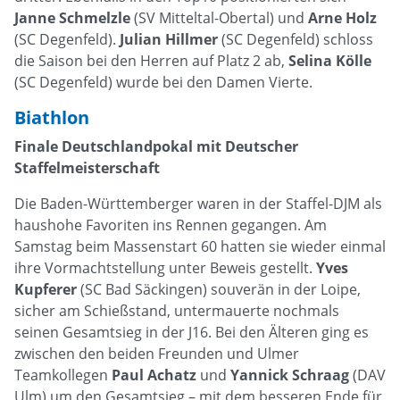
Janne Schmelzle
(SV Mitteltal-Obertal) und
Arne Holz
(SC Degenfeld).
Julian Hillmer
(SC Degenfeld) schloss
die Saison bei den Herren auf Platz 2 ab,
Selina Kölle
(SC Degenfeld) wurde bei den Damen Vierte.
Biathlon
Finale Deutschlandpokal mit Deutscher
Staffelmeisterschaft
Die Baden-Württemberger waren in der Staffel-DJM als
haushohe Favoriten ins Rennen gegangen. Am
Samstag beim Massenstart 60 hatten sie wieder einmal
ihre Vormachtstellung unter Beweis gestellt.
Yves
Kupferer
(SC Bad Säckingen) souverän in der Loipe,
sicher am Schießstand, untermauerte nochmals
seinen Gesamtsieg in der J16. Bei den Älteren ging es
zwischen den beiden Freunden und Ulmer
Teamkollegen
Paul Achatz
und
Yannick Schraag
(DAV
Ulm) um den Gesamtsieg – mit dem besseren Ende für