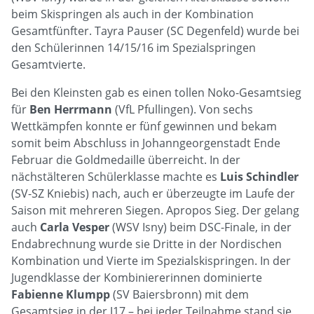
beim Skispringen als auch in der Kombination
Gesamtfünfter. Tayra Pauser (SC Degenfeld) wurde bei
den Schülerinnen 14/15/16 im Spezialspringen
Gesamtvierte.
Bei den Kleinsten gab es einen tollen Noko-Gesamtsieg
für
Ben Herrmann
(VfL Pfullingen). Von sechs
Wettkämpfen konnte er fünf gewinnen und bekam
somit beim Abschluss in Johanngeorgenstadt Ende
Februar die Goldmedaille überreicht. In der
nächstälteren Schülerklasse machte es
Luis Schindler
(SV-SZ Kniebis) nach, auch er überzeugte im Laufe der
Saison mit mehreren Siegen. Apropos Sieg. Der gelang
auch
Carla Vesper
(WSV Isny) beim DSC-Finale, in der
Endabrechnung wurde sie Dritte in der Nordischen
Kombination und Vierte im Spezialskispringen. In der
Jugendklasse der Kombiniererinnen dominierte
Fabienne Klumpp
(SV Baiersbronn) mit dem
Gesamtsieg in der J17 – bei jeder Teilnahme stand sie