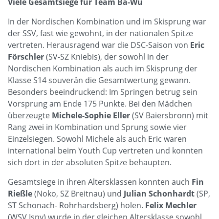
Viele Gesamtsiege für Team Ba-Wü
In der Nordischen Kombination und im Skisprung war
der SSV, fast wie gewohnt, in der nationalen Spitze
vertreten. Herausragend war die DSC-Saison von
Eric
Förschler
(SV-SZ Kniebis), der sowohl in der
Nordischen Kombination als auch im Skisprung der
Klasse S14 souverän die Gesamtwertung gewann.
Besonders beeindruckend: Im Springen betrug sein
Vorsprung am Ende 175 Punkte. Bei den Mädchen
überzeugte
Michele-Sophie Eller
(SV Baiersbronn) mit
Rang zwei in Kombination und Sprung sowie vier
Einzelsiegen. Sowohl Michele als auch Eric waren
international beim Youth Cup vertreten und konnten
sich dort in der absoluten Spitze behaupten.
Gesamtsiege in ihren Altersklassen konnten auch
Fin
Rießle
(Noko, SZ Breitnau) und
Julian Schonhardt
(SP,
ST Schonach- Rohrhardsberg) holen.
Felix Mechler
(WSV Isny) wurde in der gleichen Altersklasse sowohl