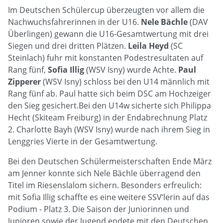
Im Deutschen Schülercup überzeugten vor allem die
Nachwuchsfahrerinnen in der U16.
Nele Bächle
(DAV
Überlingen) gewann die U16-Gesamtwertung mit drei
Siegen und drei dritten Plätzen.
Leila Heyd
(SC
Steinlach) fuhr mit konstanten Podestresultaten auf
Rang fünf,
Sofia Illig
(WSV Isny) wurde Achte.
Paul
Zipperer
(WSV Isny) schloss bei den U14 männlich mit
Rang fünf ab. Paul hatte sich beim DSC am Hochzeiger
den Sieg gesichert.Bei den U14w sicherte sich Philippa
Hecht (Skiteam Freiburg) in der Endabrechnung Platz
2. Charlotte Bayh (WSV Isny) wurde nach ihrem Sieg in
Lenggries Vierte in der Gesamtwertung.
Bei den Deutschen Schülermeisterschaften Ende März
am Jenner konnte sich Nele Bächle überragend den
Titel im Riesenslalom sichern. Besonders erfreulich:
mit Sofia Illig schaffte es eine weitere SSV‘lerin auf das
Podium - Platz 3. Die Saison der Juniorinnen und
Junioren sowie der Jugend endete mit den Deutschen