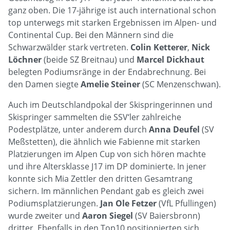
ganz oben. Die 17-jährige ist auch international schon
top unterwegs mit starken Ergebnissen im Alpen- und
Continental Cup. Bei den Männern sind die
Schwarzwälder stark vertreten.
Colin Ketterer
,
Nick
Löchner
(beide SZ Breitnau) und
Marcel Dickhaut
belegten Podiumsränge in der Endabrechnung. Bei
den Damen siegte
Amelie Steiner
(SC Menzenschwan).
Auch im Deutschlandpokal der Skispringerinnen und
Skispringer sammelten die SSV‘ler zahlreiche
Podestplätze, unter anderem durch
Anna Deufel
(SV
Meßstetten), die ähnlich wie Fabienne mit starken
Platzierungen im Alpen Cup von sich hören machte
und ihre Altersklasse J17 im DP dominierte. In jener
konnte sich Mia Zettler den dritten Gesamtrang
sichern. Im männlichen Pendant gab es gleich zwei
Podiumsplatzierungen.
Jan Ole Fetzer
(VfL Pfullingen)
wurde zweiter und
Aaron Siegel
(SV Baiersbronn)
dritter. Ebenfalls in den Top10 positionierten sich