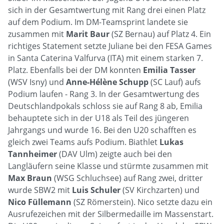
sich in der Gesamtwertung mit Rang drei einen Platz
auf dem Podium. Im DM-Teamsprint landete sie
zusammen mit
Marit Baur
(SZ Bernau) auf Platz 4. Ein
richtiges Statement setzte Juliane bei den FESA Games
in Santa Caterina Valfurva (ITA) mit einem starken 7.
Platz. Ebenfalls bei der DM konnten
Emilia Tasser
(WSV Isny) und
Anne-Hélène Schupp
(SC Lauf) aufs
Podium laufen - Rang 3. In der Gesamtwertung des
Deutschlandpokals schloss sie auf Rang 8 ab, Emilia
behauptete sich in der U18 als Teil des jüngeren
Jahrgangs und wurde 16. Bei den U20 schafften es
gleich zwei Teams aufs Podium. Biathlet
Lukas
Tannheimer
(DAV Ulm) zeigte auch bei den
Langläufern seine Klasse und stürmte zusammen mit
Max Braun
(WSG Schluchsee) auf Rang zwei, dritter
wurde SBW2 mit
Luis Schuler
(SV Kirchzarten) und
Nico Füllemann
(SZ Römerstein). Nico setzte dazu ein
Ausrufezeichen mit der Silbermedaille im Massenstart.