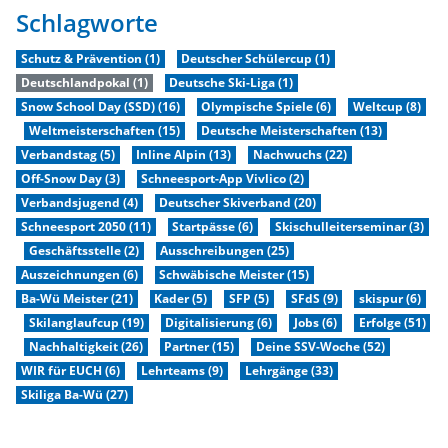
Schlagworte
Schutz & Prävention (1)
Deutscher Schülercup (1)
Deutschlandpokal (1)
Deutsche Ski-Liga (1)
Snow School Day (SSD) (16)
Olympische Spiele (6)
Weltcup (8)
Weltmeisterschaften (15)
Deutsche Meisterschaften (13)
Verbandstag (5)
Inline Alpin (13)
Nachwuchs (22)
Off-Snow Day (3)
Schneesport-App Vivlico (2)
Verbandsjugend (4)
Deutscher Skiverband (20)
Schneesport 2050 (11)
Startpässe (6)
Skischulleiterseminar (3)
Geschäftsstelle (2)
Ausschreibungen (25)
Auszeichnungen (6)
Schwäbische Meister (15)
Ba-Wü Meister (21)
Kader (5)
SFP (5)
SFdS (9)
skispur (6)
Skilanglaufcup (19)
Digitalisierung (6)
Jobs (6)
Erfolge (51)
Nachhaltigkeit (26)
Partner (15)
Deine SSV-Woche (52)
WIR für EUCH (6)
Lehrteams (9)
Lehrgänge (33)
Skiliga Ba-Wü (27)