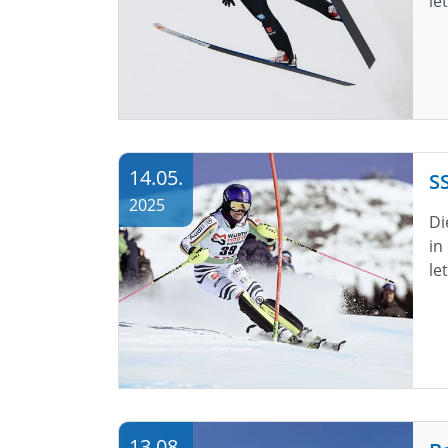
le
14.05.
2025
Di
in
le
13.08.