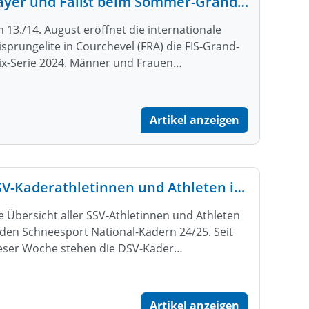
Bayer und Faißt beim Sommer-Grand-Prix
 13./14. August eröffnet die internationale
isprungelite in Courchevel (FRA) die FIS-Grand-
ix-Serie 2024. Männer und Frauen…
Artikel anzeigen
SSV-Kaderathletinnen und Athleten in den DSV Nationalkadern 24/25
e Übersicht aller SSV-Athletinnen und Athleten
 den Schneesport National-Kadern 24/25. Seit
eser Woche stehen die DSV-Kader…
Artikel anzeigen