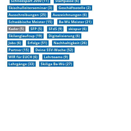
Schneesport 2050 (11)
Startpässe (6)
Skischulleiterseminar (3)
Geschäftsstelle (2)
Ausschreibungen (25)
Auszeichnungen (6)
Schwäbische Meister (15)
Ba-Wü Meister (21)
Kader (5)
SFP (5)
SFdS (9)
skispur (6)
Skilanglaufcup (19)
Digitalisierung (6)
Jobs (6)
Erfolge (51)
Nachhaltigkeit (26)
Partner (15)
Deine SSV-Woche (52)
WIR für EUCH (6)
Lehrteams (9)
Lehrgänge (33)
Skiliga Ba-Wü (27)