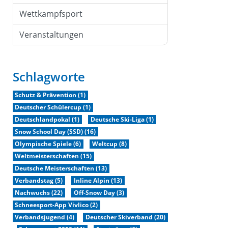
Wettkampfsport
Veranstaltungen
Schlagworte
Schutz & Prävention (1)
Deutscher Schülercup (1)
Deutschlandpokal (1)
Deutsche Ski-Liga (1)
Snow School Day (SSD) (16)
Olympische Spiele (6)
Weltcup (8)
Weltmeisterschaften (15)
Deutsche Meisterschaften (13)
Verbandstag (5)
Inline Alpin (13)
Nachwuchs (22)
Off-Snow Day (3)
Schneesport-App Vivlico (2)
Verbandsjugend (4)
Deutscher Skiverband (20)