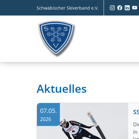
Schwäbischer Skiverband e.V.
Aktuelles
07.05.
2026
Di
in