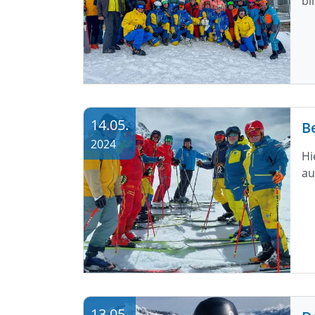
bl
14.05.
B
2024
Hi
au
13.05.