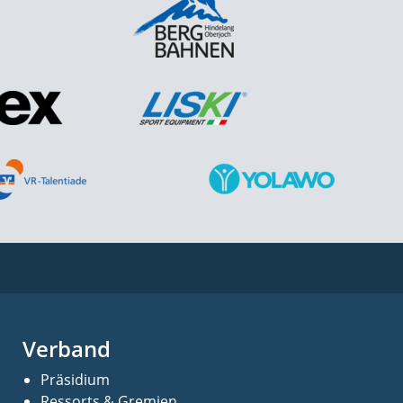
Verband
Präsidium
Ressorts & Gremien