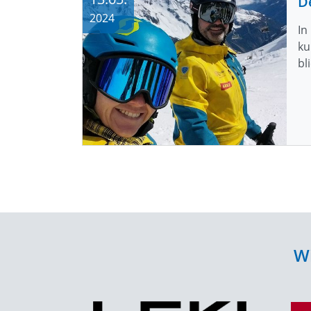
D
2024
In
ku
bl
Wi