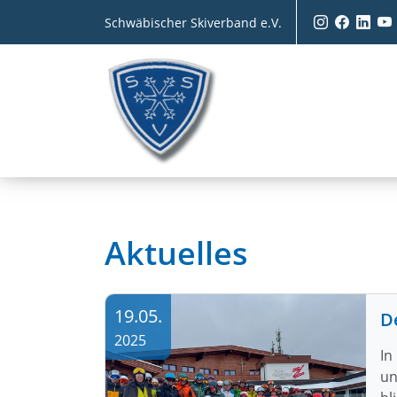
Schwäbischer Skiverband e.V.
Aktuelles
19.05.
D
2025
In
un