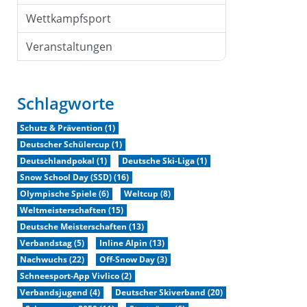
Wettkampfsport
Veranstaltungen
Schlagworte
Schutz & Prävention (1)
Deutscher Schülercup (1)
Deutschlandpokal (1)
Deutsche Ski-Liga (1)
Snow School Day (SSD) (16)
Olympische Spiele (6)
Weltcup (8)
Weltmeisterschaften (15)
Deutsche Meisterschaften (13)
Verbandstag (5)
Inline Alpin (13)
Nachwuchs (22)
Off-Snow Day (3)
Schneesport-App Vivlico (2)
Verbandsjugend (4)
Deutscher Skiverband (20)