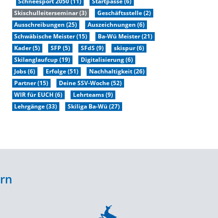
Schneesport 2050 (11)
Startpässe (6)
Skischulleiterseminar (3)
Geschäftsstelle (2)
Ausschreibungen (25)
Auszeichnungen (6)
Schwäbische Meister (15)
Ba-Wü Meister (21)
Kader (5)
SFP (5)
SFdS (9)
skispur (6)
Skilanglaufcup (19)
Digitalisierung (6)
Jobs (6)
Erfolge (51)
Nachhaltigkeit (26)
Partner (15)
Deine SSV-Woche (52)
WIR für EUCH (6)
Lehrteams (9)
Lehrgänge (33)
Skiliga Ba-Wü (27)
ern