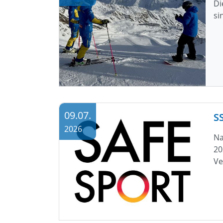
Di
si
09.07.
S
2026
Na
20
Ve