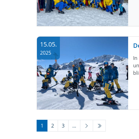
15.05.
D
2025
In
un
bl
1
2
3
…