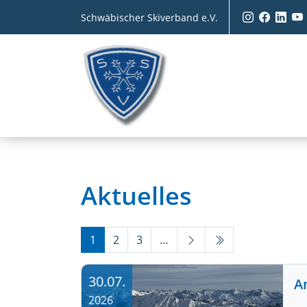
Schwäbischer Skiverband e.V.
Aktuelles
1
2
3
…
30.07.
A
2026