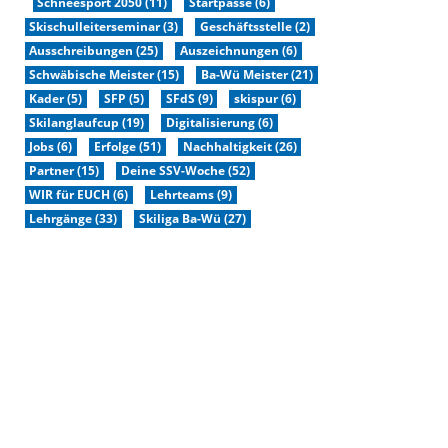
Schneesport 2050 (11)
Startpässe (6)
Skischulleiterseminar (3)
Geschäftsstelle (2)
Ausschreibungen (25)
Auszeichnungen (6)
Schwäbische Meister (15)
Ba-Wü Meister (21)
Kader (5)
SFP (5)
SFdS (9)
skispur (6)
Skilanglaufcup (19)
Digitalisierung (6)
Jobs (6)
Erfolge (51)
Nachhaltigkeit (26)
Partner (15)
Deine SSV-Woche (52)
WIR für EUCH (6)
Lehrteams (9)
Lehrgänge (33)
Skiliga Ba-Wü (27)