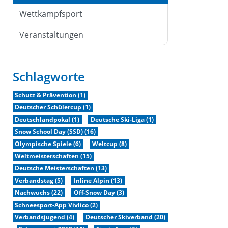
Wettkampfsport
Veranstaltungen
Schlagworte
Schutz & Prävention (1)
Deutscher Schülercup (1)
Deutschlandpokal (1)
Deutsche Ski-Liga (1)
Snow School Day (SSD) (16)
Olympische Spiele (6)
Weltcup (8)
Weltmeisterschaften (15)
Deutsche Meisterschaften (13)
Verbandstag (5)
Inline Alpin (13)
Nachwuchs (22)
Off-Snow Day (3)
Schneesport-App Vivlico (2)
Verbandsjugend (4)
Deutscher Skiverband (20)