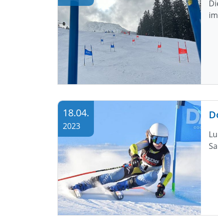
Di
im
18.04.
Do
2023
Lu
Sa