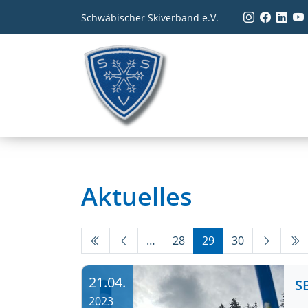
Schwäbischer Skiverband e.V.
Aktuelles
…
28
29
30
21.04.
S
2023