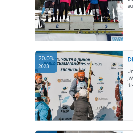
au
20.03.
2023
Un
JW
de