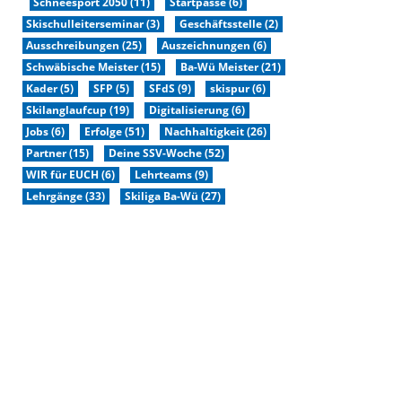
Schneesport 2050 (11)
Startpässe (6)
Skischulleiterseminar (3)
Geschäftsstelle (2)
Ausschreibungen (25)
Auszeichnungen (6)
Schwäbische Meister (15)
Ba-Wü Meister (21)
Kader (5)
SFP (5)
SFdS (9)
skispur (6)
Skilanglaufcup (19)
Digitalisierung (6)
Jobs (6)
Erfolge (51)
Nachhaltigkeit (26)
Partner (15)
Deine SSV-Woche (52)
WIR für EUCH (6)
Lehrteams (9)
Lehrgänge (33)
Skiliga Ba-Wü (27)