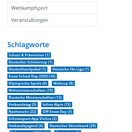
Wettkampfsport
Veranstaltungen
Schlagworte
Schutz & Prävention (1)
Deutscher Schülercup (1)
Deutschlandpokal (1)
Deutsche Ski-Liga (1)
Snow School Day (SSD) (16)
Olympische Spiele (6)
Weltcup (8)
Weltmeisterschaften (15)
Deutsche Meisterschaften (13)
Verbandstag (5)
Inline Alpin (13)
Nachwuchs (22)
Off-Snow Day (3)
Schneesport-App Vivlico (2)
Verbandsjugend (4)
Deutscher Skiverband (20)