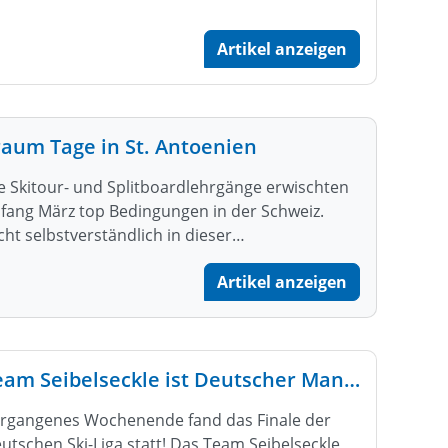
Artikel anzeigen
raum Tage in St. Antoenien
e Skitour- und Splitboardlehrgänge erwischten
fang März top Bedingungen in der Schweiz.
cht selbstverständlich in dieser…
Artikel anzeigen
Team Seibelseckle ist Deutscher Mannschaftsmeister 2023!
rgangenes Wochenende fand das Finale der
utschen Ski-Liga statt! Das Team Seibelseckle