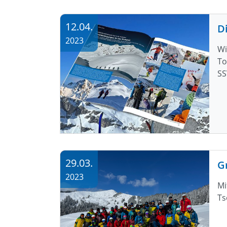
12.04.
D
2023
Wi
To
SS
29.03.
G
2023
Mi
Ts