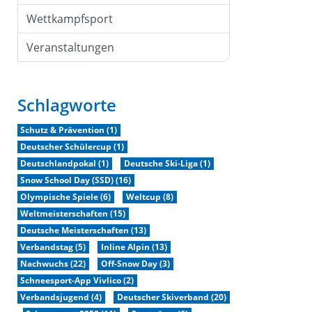
Wettkampfsport
Veranstaltungen
Schlagworte
Schutz & Prävention (1)
Deutscher Schülercup (1)
Deutschlandpokal (1)
Deutsche Ski-Liga (1)
Snow School Day (SSD) (16)
Olympische Spiele (6)
Weltcup (8)
Weltmeisterschaften (15)
Deutsche Meisterschaften (13)
Verbandstag (5)
Inline Alpin (13)
Nachwuchs (22)
Off-Snow Day (3)
Schneesport-App Vivlico (2)
Verbandsjugend (4)
Deutscher Skiverband (20)