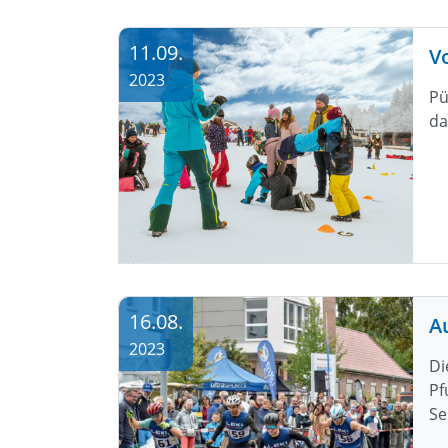
11.09.
V
2023
Pü
da
16.08.
2023
Di
Pf
Se