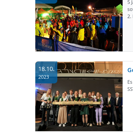
5 
so
2.
18.10.
2023
Es
SS