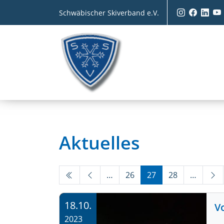
Schwäbischer Skiverband e.V.
Aktuelles
…
26
27
28
…
18.10.
V
2023