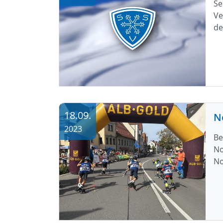
Se
Ve
de
18.09.
2023
Be
No
No