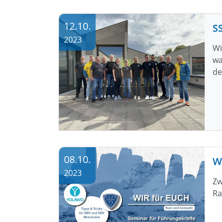
12.10.
S
2023
Wi
wa
de
08.10.
W
2023
Zw
Ra