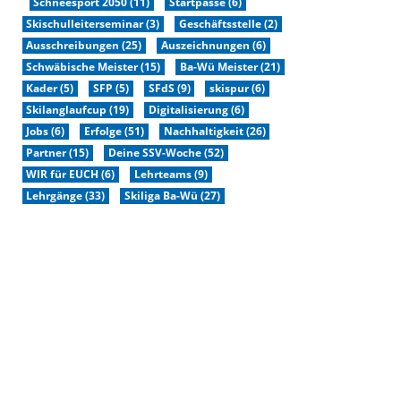
Schneesport 2050 (11)
Startpässe (6)
Skischulleiterseminar (3)
Geschäftsstelle (2)
Ausschreibungen (25)
Auszeichnungen (6)
Schwäbische Meister (15)
Ba-Wü Meister (21)
Kader (5)
SFP (5)
SFdS (9)
skispur (6)
Skilanglaufcup (19)
Digitalisierung (6)
Jobs (6)
Erfolge (51)
Nachhaltigkeit (26)
Partner (15)
Deine SSV-Woche (52)
WIR für EUCH (6)
Lehrteams (9)
Lehrgänge (33)
Skiliga Ba-Wü (27)