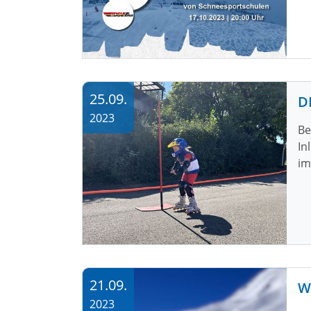
25.09.
D
2023
Be
In
im
21.09.
2023