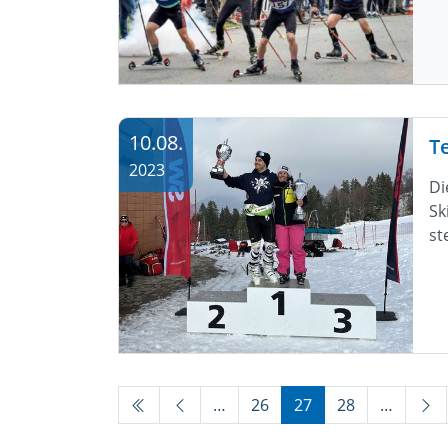
10.08.
T
2023
Di
Sk
st
…
26
27
28
…