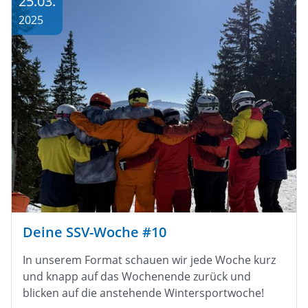
25.03.
2025
Deine SSV-Woche #10
In unserem Format schauen wir jede Woche kurz
und knapp auf das Wochenende zurück und
blicken auf die anstehende Wintersportwoche!