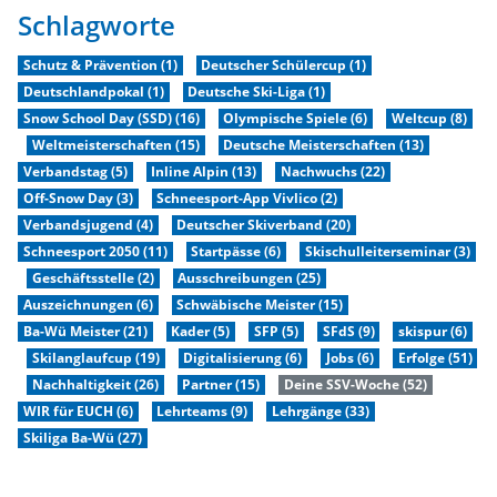
Schlagworte
Schutz & Prävention (1)
Deutscher Schülercup (1)
Deutschlandpokal (1)
Deutsche Ski-Liga (1)
Snow School Day (SSD) (16)
Olympische Spiele (6)
Weltcup (8)
Weltmeisterschaften (15)
Deutsche Meisterschaften (13)
Verbandstag (5)
Inline Alpin (13)
Nachwuchs (22)
Off-Snow Day (3)
Schneesport-App Vivlico (2)
Verbandsjugend (4)
Deutscher Skiverband (20)
Schneesport 2050 (11)
Startpässe (6)
Skischulleiterseminar (3)
Geschäftsstelle (2)
Ausschreibungen (25)
Auszeichnungen (6)
Schwäbische Meister (15)
Ba-Wü Meister (21)
Kader (5)
SFP (5)
SFdS (9)
skispur (6)
Skilanglaufcup (19)
Digitalisierung (6)
Jobs (6)
Erfolge (51)
Nachhaltigkeit (26)
Partner (15)
Deine SSV-Woche (52)
WIR für EUCH (6)
Lehrteams (9)
Lehrgänge (33)
Skiliga Ba-Wü (27)