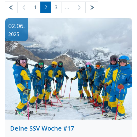
1
2
3
…
02.06.
2025
Deine SSV-Woche #17